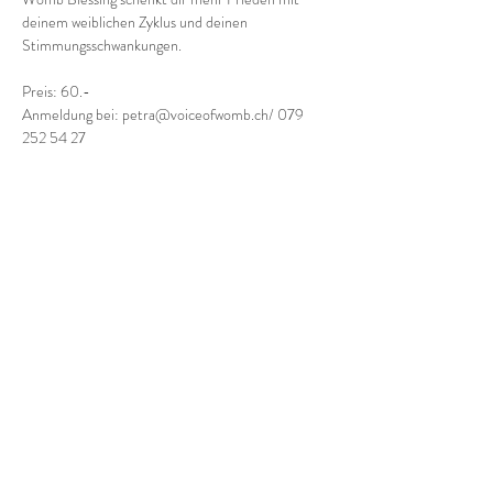
deinem weiblichen Zyklus und deinen 
Stimmungsschwankungen.
Preis: 60.- 
Anmeldung bei: petra@voiceofwomb.ch/ 079 
252 54 27
voiceofwomb.ch/womb-blessing
Diese Veranstaltung teilen
Email
Folge uns
kontakt@lernortlangrueti.c