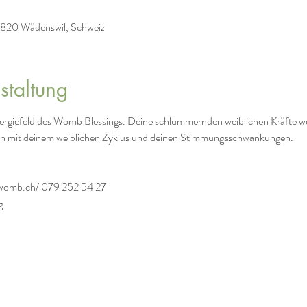
 8820 Wädenswil, Schweiz
staltung
Energiefeld des Womb Blessings. Deine schlummernden weiblichen Kräfte 
den mit deinem weiblichen Zyklus und deinen Stimmungsschwankungen.
womb.ch/ 079 252 54 27
g