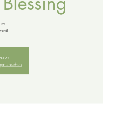
Blessing
uen
ossen
ngen ansehen