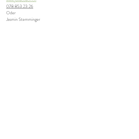
078 853 23 26
Oder
Jasmin Stemminger
Mehr anzeigen
Diese Veranstaltung teilen
Email
Folge uns
kontakt@lernortlangrueti.c
h
Impres
sum und Datenschutz